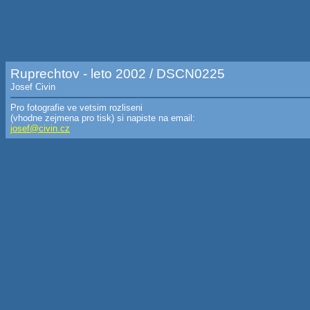
Ruprechtov - leto 2002 / DSCN0225
Josef Civin
Pro fotografie ve vetsim rozliseni
(vhodne zejmena pro tisk) si napiste na email:
josef@civin.cz